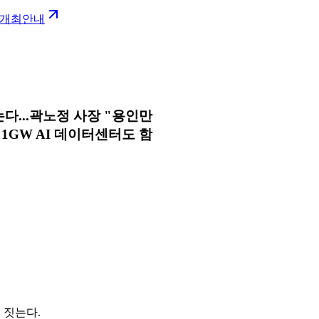
6 개최안내
다...곽노정 사장 "용인만
 1GW AI 데이터센터도 함
 짓는다.