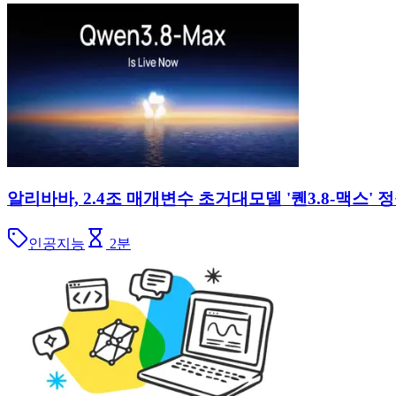
알리바바, 2.4조 매개변수 초거대모델 '퀜3.8-맥스'
인공지능
2
분