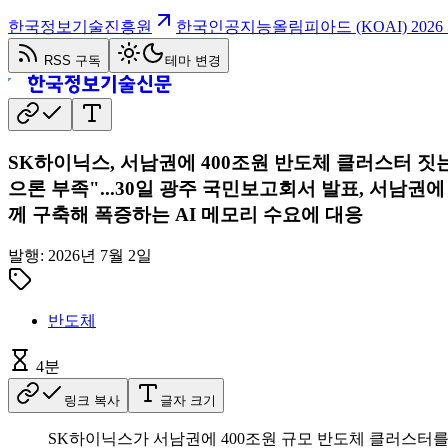
한국정보기술진흥원
한국인공지능올림피아드 (KOAI) 202
RSS 구독
테마 변경
SK하이닉스, 서남권에 400조원 반도체 클러스터 짓는
으론 부족"...30일 광주 국민보고회서 발표, 서남권에
께 구축해 폭증하는 AI 메모리 수요에 대응
발행:
2026년 7월 2일
반도체
4
분
링크 복사
글자 크기
SK하이닉스가 서남권에 400조원 규모 반도체 클러스터를