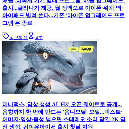
애플, 미국서 기기 임대 프로그램 '애플 업그레이드'
출시...클라나가 제공, 월 정액으로 아이폰·워치·맥·
아이패드 빌려 쓴다...기존 '아이폰 업그레이드 프로
그램'은 종료
정보통신
4
분
미니맥스, 영상 생성 AI 'H3' 오픈 웨이트로 공개...
음향까지 한 번에 만드는 '옴니모달' 모델...텍스트·
이미지·영상·음성 넣으면 스테레오 소리 담긴 2K 영
상 생성, 컴피유아이서 출시 첫날 지원