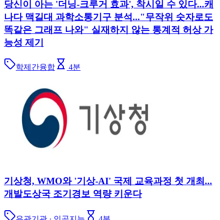
당신이 아는 '더닝-크루거 효과', 착시일 수 있다...캐
나다 맥길대 과학소통기구 분석..."무작위 숫자로도
똑같은 그래프 나와" 실재하지 않는 통계적 허상 가
능성 제기
학제간융합
4
분
기상청, WMO와 '기상-AI' 국제 교육과정 첫 개최...
개발도상국 조기경보 역량 키운다
유관기관 · 인공지능
4
분