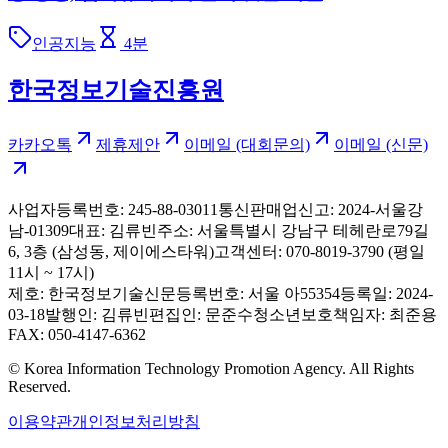
인공지능
4
분
한국정보기술진흥원
카카오톡
제휴제안
이메일 (대회문의)
이메일 (신문)
사업자등록번호: 245-88-03011
통신판매업신고: 2024-서울강
남-01309
대표: 김류빈
주소: 서울특별시 강남구 테헤란로79길
6, 3층 (삼성동, 제이에스타워)
고객센터: 070-8019-3790 (평일
11시 ~ 17시)
제호: 한국정보기술신문
등록번호: 서울 아55354
등록일: 2024-
03-18
발행인: 김류빈
편집인: 문준수
청소년보호책임자: 최준용
FAX: 050-4147-6362
© Korea Information Technology Promotion Agency. All Rights
Reserved.
이용약관
개인정보처리방침