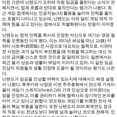
이런 가운데 닌텐도가 오히려 직원 임금을 올린다는 소식이 전
해지면서, 업계 흐름과 반대로 움직인다는 평가가 나왔다. 최
근 게임 업계에서는 인공지능(AI) 활용을 늘리며 인력을 줄이
는 흐름이 나타나고 있는데, 닌텐도는 이와 달리 게임 제작 자
체에 힘을 싣고 있다는 점에서도 차별화된다는 반응이 이어졌
다.
닌텐도는 창작 인력을 회사의 진정한 자산으로 여기는 경영 철
학을 오랫동안 이어 왔다. 이는 2015년 세상을 떠난 고(故) 이
와타 사토루(岩田聡) 전 사장으로 대표되는 철학으로, 이와타
전 사장은 과거 실적이 부진했을 때 직원을 해고하는 대신 자
신의 급여를 스스로 깎은 것으로 잘 알려져 있다. 일본에서는
최근 물가 상승과 생활비 부담이 이어지고 있어, 이 같은 임금
인상이 직원들의 생활 안정에 도움이 될 것이라는 평가도 나온
다.
닌텐도가 임금을 인상할 여력이 있는지에 대해서도 배경 설명
이 나왔다. 후루카와 사장은 이번 주주총회에서 반도체 가격이
올라 게임기 스위치2(Switch 2)의 가격 인상으로 이어졌다는
점을 인정하고, 이를 관리하기 위해 협력사와 장기적인 논의를
이어 가고 있다고 밝혔다. 반도체는 게임기를 비롯한 전자 제
품의 핵심 부품을 말한다. 또한 닌텐도의 2026 회계연도 정규
직 직원 수는 전년도보다 300명 넘게 늘어난 것으로 전해져, 인