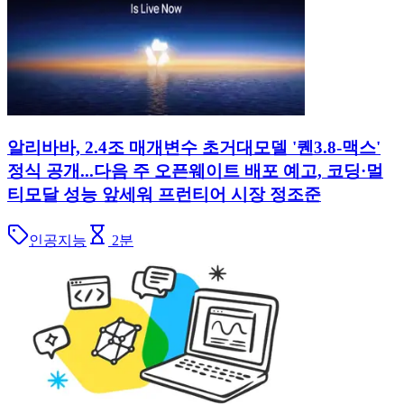
알리바바, 2.4조 매개변수 초거대모델 '퀜3.8-맥스'
정식 공개...다음 주 오픈웨이트 배포 예고, 코딩·멀
티모달 성능 앞세워 프런티어 시장 정조준
인공지능
2
분