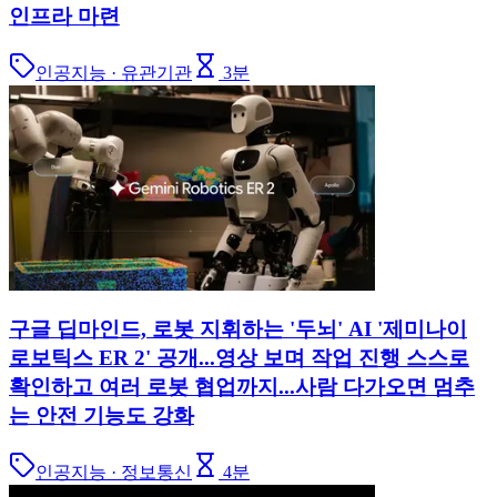
인프라 마련
인공지능 · 유관기관
3
분
구글 딥마인드, 로봇 지휘하는 '두뇌' AI '제미나이
로보틱스 ER 2' 공개...영상 보며 작업 진행 스스로
확인하고 여러 로봇 협업까지...사람 다가오면 멈추
는 안전 기능도 강화
인공지능 · 정보통신
4
분