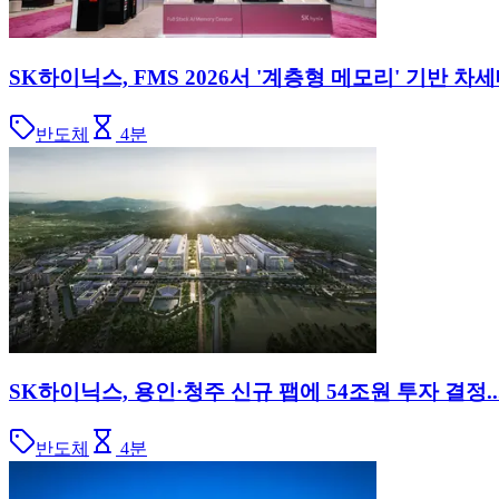
SK하이닉스, FMS 2026서 '계층형 메모리' 기반 차세
반도체
4
분
SK하이닉스, 용인·청주 신규 팹에 54조원 투자 결정...
반도체
4
분