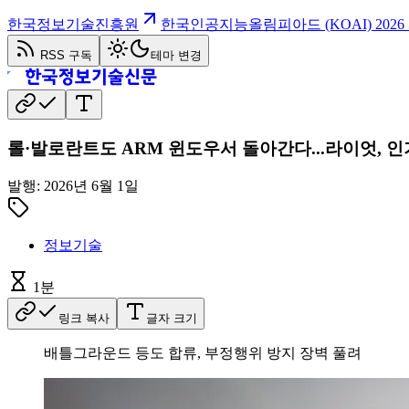
한국정보기술진흥원
한국인공지능올림피아드 (KOAI) 202
RSS 구독
테마 변경
롤·발로란트도 ARM 윈도우서 돌아간다...라이엇, 인
발행:
2026년 6월 1일
정보기술
1
분
링크 복사
글자 크기
배틀그라운드 등도 합류, 부정행위 방지 장벽 풀려