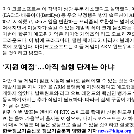
마이크로소프트는 이 장벽이 상당 부분 해소됐다고 설명했다.
(EAC)와 배틀아이(BattlEye) 등 주요 부정행위 방지 솔루션
하기 시작했고, x86 게임을 변환하는 프리즘의 호환성도 넓어졌다.
더해지면서 이용자가 즐길 수 있는 게임의 폭이 크게 늘었다는 
이번에 합류가 예고된 게임은 라이엇 게임즈의 리그 오브 레전
그라운드다. 이 밖에 프라그마타, 앨런 웨이크 2, 나라카: 블레
록에 포함된다. 마이크로소프트는 이들 게임이 ARM 윈도우의 
들 것이라고 밝혔다.
'지원 예정'…아직 실행 단계는 아냐
다만 이들 게임이 발표 시점에 곧바로 플레이할 수 있는 것은 
개발사들은 자사 게임을 ARM 플랫폼에 지원하겠다고 예고했을 
개하지 않았다. 발로란트와 리그 오브 레전드의 핵심인 뱅가드
동작하기까지는 추가 작업이 필요하다. 따라서 실제 구동이 가
가 날 수 있다.
한편 이번 발표는 엔비디아 RTX 스파크를 탑재한 신형 윈도우 
PC는 올해 가을부터 출시될 예정으로, 마이크로소프트는 새 하
서 대작 게임도 더 높은 성능으로 즐길 수 있을 것이라고 설명했
한국정보기술신문 정보기술분과 양한결 기자
news@kitpa.org