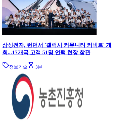
삼성전자, 런던서 '갤럭시 커뮤니티 커넥트' 개
최...17개국 고객 51명 언팩 현장 참관
정보기술
3
분