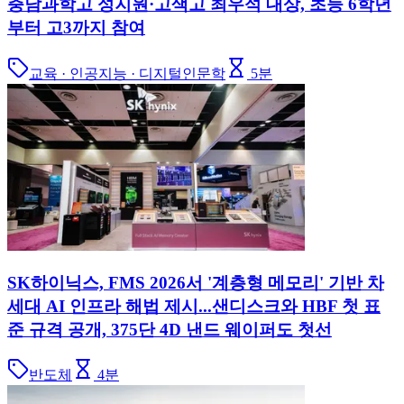
충남과학고 성지원·고색고 최우석 대상, 초등 6학년
부터 고3까지 참여
교육 · 인공지능 · 디지털인문학
5
분
SK하이닉스, FMS 2026서 '계층형 메모리' 기반 차
세대 AI 인프라 해법 제시...샌디스크와 HBF 첫 표
준 규격 공개, 375단 4D 낸드 웨이퍼도 첫선
반도체
4
분