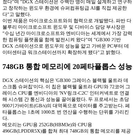
졌다"며 "DGX 스테이션은 수백만 명이 매일 설계하고 연구하
고 창작하는 윈도우 환경에 슈퍼컴퓨팅급 AI를 직접 제공한
다"고 말했다.
이번 제품은 마이크로소프트와의 협력으로 개발됐다. 파반 다
불루리 마이크로소프트 윈도우 및 디바이스 담당 부사장은
"수십 년간 마이크로소프트와 엔비디아는 세계에서 가장 강력
한 컴퓨팅 플랫폼을 함께 발전시켜 왔다"며 "GB300 기반
DGX 스테이션으로 윈도우의 성능을 얇고 가벼운 PC부터 데
이터센터급 워크스테이션까지 확장하게 됐다"고 밝혔다.
748GB 통합 메모리에 20페타플롭스 성능
DGX 스테이션의 핵심은 'GB300 그레이스 블랙웰 울트라 데
스크톱 슈퍼칩'이다. 이 칩은 블랙웰 울트라 GPU와 72코어 그
레이스 CPU를 엔비디아의 'NV링크-C2C' 인터커넥트로 연결
해 시스템 간 통신과 성능을 끌어올렸다. 두 프로세서는 초당
900기가바이트(GB/s)의 대역폭으로 데이터를 주고받는다. 페
타플롭스는 1초에 1000조 번 연산을 수행하는 단위를 가리킨
다.
메모리는 GPU용 252GB(HBM3e)와 CPU용
496GB(LPDDR5X)를 합쳐 최대 748GB의 통합 메모리를 제공