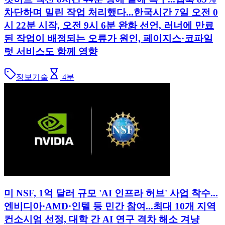
차단하며 밀린 작업 처리했다...한국시간 7일 오전 0
시 22분 시작, 오전 9시 6분 완화 선언, 러너에 만료
된 작업이 배정되는 오류가 원인, 페이지스·코파일
럿 서비스도 함께 영향
정보기술
4
분
미 NSF, 1억 달러 규모 'AI 인프라 허브' 사업 착수...
엔비디아·AMD·인텔 등 민간 참여...최대 10개 지역
컨소시엄 선정, 대학 간 AI 연구 격차 해소 겨냥