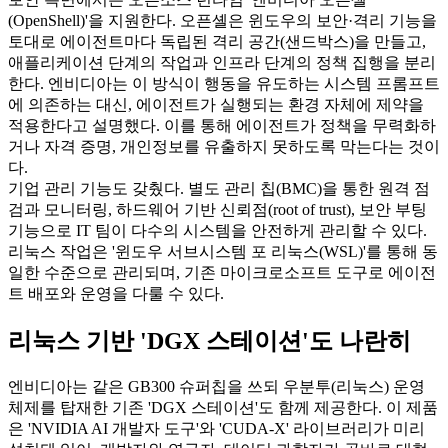
(OpenShell)'을 지원한다. 오픈셸은 윈도우의 보안·격리 기능을
토대로 에이전트마다 독립된 격리 공간(샌드박스)을 만들고,
애플리케이션 단계의 작업과 인프라 단계의 정책 집행을 분리
한다. 엔비디아는 이 방식이 행동을 유도하는 시스템 프롬프트
에 의존하는 대신, 에이전트가 실행되는 환경 자체에 제약을
적용한다고 설명했다. 이를 통해 에이전트가 정책을 무력화하
거나 자격 증명, 개인정보를 유출하지 못하도록 막는다는 것이
다.
기업 관리 기능도 갖췄다. 별도 관리 칩(BMC)을 통한 원격 점
검과 모니터링, 하드웨어 기반 신뢰점(root of trust), 보안 부팅
기능으로 IT 팀이 다수의 시스템을 안전하게 관리할 수 있다.
리눅스 작업은 '윈도우 서브시스템 포 리눅스(WSL)'를 통해 동
일한 수준으로 관리되며, 기존 마이크로소프트 도구로 에이전
트 배포와 운영을 다룰 수 있다.
리눅스 기반 'DGX 스테이션'도 나란히
엔비디아는 같은 GB300 슈퍼칩을 쓰되 우분투(리눅스) 운영
체제를 탑재한 기존 'DGX 스테이션'도 함께 제공한다. 이 제품
은 'NVIDIA AI 개발자 도구'와 'CUDA-X' 라이브러리가 미리