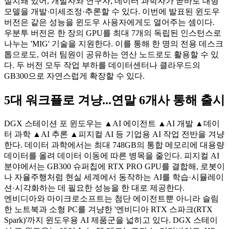
설치돼 있어, 개발자와 연구자, 데이터 과학자가 곧바로 대형
모델을 개발·미세조정·추론할 수 있다. 이번에 발표된 윈도우
버전은 같은 성능을 윈도우 사용자에게도 열어주는 셈이다.
우분투 버전은 한 장의 GPU를 최대 7개의 독립된 인스턴스로
나누는 'MIG' 기술을 지원한다. 이를 통해 한 명의 전용 데스크
톱으로도, 여러 팀원이 공유하는 연산 노드로도 활용할 수 있
다. 두 버전 모두 작업 부하를 데이터센터나 클라우드의
GB300으로 자연스럽게 확장할 수 있다.
5대 워크플로 겨냥...연말 6개사 통해 출시
DGX 스테이션 포 윈도우는 ▲AI 에이전트 ▲AI 개발 ▲데이
터 과학 ▲AI 추론 ▲피지컬 AI 등 기업용 AI 작업 전반을 겨냥
한다. 데이터 과학에서는 최대 748GB의 통합 메모리에 대용량
데이터를 올려 데이터 이동에 따른 병목을 줄인다. 피지컬 AI
분야에서는 GB300 슈퍼칩에 RTX PRO GPU를 결합해, 로봇이
나 자율주행처럼 현실 세계에서 동작하는 AI를 학습·시뮬레이
션·시각화하는 데 필요한 성능을 한 대로 제공한다.
엔비디아와 마이크로소프트는 첨단 에이전트뿐 아니라 슬림
한 노트북과 소형 PC를 겨냥한 '엔비디아 RTX 스파크(RTX
Spark)'까지 윈도우용 AI 제품군을 넓히고 있다. DGX 스테이