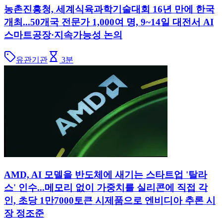
농촌진흥청, 세계식육과학기술대회 16년 만에 한국
개최...50개국 전문가 1,000여 명, 9~14일 대전서 AI
스마트공장·지속가능성 논의
유관기관
3
분
AMD, AI 모델을 반도체에 새기는 스타트업 '탈라
스' 인수...메모리 없이 가중치를 실리콘에 직접 각
인, 초당 1만7000토큰 시제품으로 엔비디아 추론 시
장 정조준