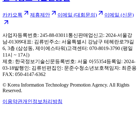
카카오톡
제휴제안
이메일 (대회문의)
이메일 (신문)
사업자등록번호: 245-88-03011
통신판매업신고: 2024-서울강
남-01309
대표: 김류빈
주소: 서울특별시 강남구 테헤란로79길
6, 3층 (삼성동, 제이에스타워)
고객센터: 070-8019-3790 (평일
11시 ~ 17시)
제호: 한국정보기술신문
등록번호: 서울 아55354
등록일: 2024-
03-18
발행인: 김류빈
편집인: 문준수
청소년보호책임자: 최준용
FAX: 050-4147-6362
© Korea Information Technology Promotion Agency. All Rights
Reserved.
이용약관
개인정보처리방침