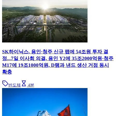
SK하이닉스, 용인·청주 신규 팹에 54조원 투자 결
정...7일 이사회 의결, 용인 Y2에 35조2000억원·청주
M17에 19조1000억원, D램과 낸드 생산 거점 동시
확충
반도체
4
분