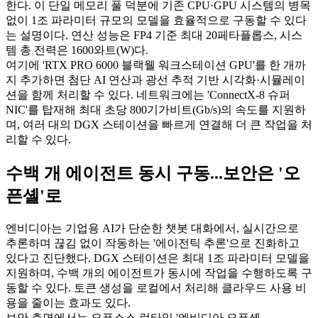
한다. 이 단일 메모리 풀 덕분에 기존 CPU·GPU 시스템의 병목
없이 1조 파라미터 규모의 모델을 효율적으로 구동할 수 있다
는 설명이다. 연산 성능은 FP4 기준 최대 20페타플롭스, 시스
템 총 전력은 1600와트(W)다.
여기에 'RTX PRO 6000 블랙웰 워크스테이션 GPU'를 한 개까
지 추가하면 첨단 AI 연산과 광선 추적 기반 시각화·시뮬레이
션을 함께 처리할 수 있다. 네트워크에는 'ConnectX-8 슈퍼
NIC'를 탑재해 최대 초당 800기가비트(Gb/s)의 속도를 지원하
며, 여러 대의 DGX 스테이션을 빠르게 연결해 더 큰 작업을 처
리할 수 있다.
수백 개 에이전트 동시 구동...보안은 '오
픈셸'로
엔비디아는 기업용 AI가 단순한 챗봇 대화에서, 실시간으로
추론하며 끊김 없이 작동하는 '에이전틱 추론'으로 진화하고
있다고 진단했다. DGX 스테이션은 최대 1조 파라미터 모델을
지원하며, 수백 개의 에이전트가 동시에 작업을 수행하도록 구
동할 수 있다. 토큰 생성을 로컬에서 처리해 클라우드 사용 비
용을 줄이는 효과도 있다.
보안 측면에서는 오픈소스 런타임 '엔비디아 오픈셸