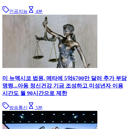
인공지능
4
분
미 뉴멕시코 법원, 메타에 5억6700만 달러 추가 부담
명령...아동 정신건강 기금 조성하고 미성년자 이용
시간도 월 90시간으로 제한
방송통신
5
분