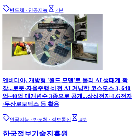
반도체 · 인공지능
4
분
엔비디아, 개방형 '월드 모델'로 물리 AI 생태계 확
장...로봇·자율주행·비전 AI 겨냥한 코스모스 3, 640
억~40억 매개변수 3종으로 공개...삼성전자·LG전자
·두산로보틱스 등 활용
인공지능 · 반도체 · 정보통신
4
분
한국정보기술진흥원