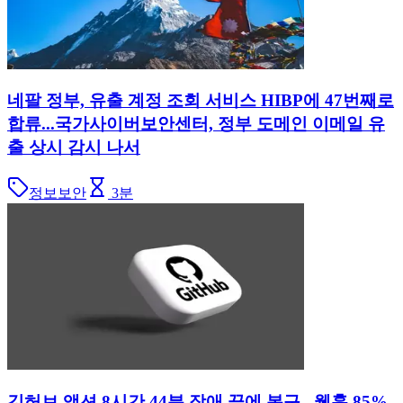
네팔 정부, 유출 계정 조회 서비스 HIBP에 47번째로
합류...국가사이버보안센터, 정부 도메인 이메일 유
출 상시 감시 나서
정보보안
3
분
깃허브 액션 8시간 44분 장애 끝에 복구...웹훅 85%