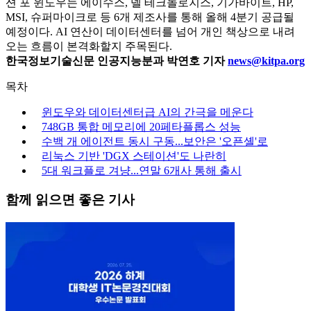
션 포 윈도우는 에이수스, 델 테크놀로지스, 기가바이트, HP,
MSI, 슈퍼마이크로 등 6개 제조사를 통해 올해 4분기 공급될
예정이다. AI 연산이 데이터센터를 넘어 개인 책상으로 내려
오는 흐름이 본격화할지 주목된다.
한국정보기술신문 인공지능분과 박연호 기자
news@kitpa.org
목차
윈도우와 데이터센터급 AI의 간극을 메운다
748GB 통합 메모리에 20페타플롭스 성능
수백 개 에이전트 동시 구동...보안은 '오픈셸'로
리눅스 기반 'DGX 스테이션'도 나란히
5대 워크플로 겨냥...연말 6개사 통해 출시
함께 읽으면 좋은 기사