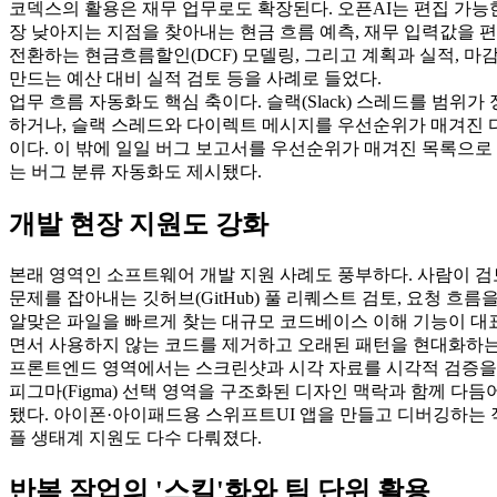
코덱스의 활용은 재무 업무로도 확장된다. 오픈AI는 편집 가능
장 낮아지는 지점을 찾아내는 현금 흐름 예측, 재무 입력값을 
전환하는 현금흐름할인(DCF) 모델링, 그리고 계획과 실적, 마
만드는 예산 대비 실적 검토 등을 사례로 들었다.
업무 흐름 자동화도 핵심 축이다. 슬랙(Slack) 스레드를 범위
하거나, 슬랙 스레드와 다이렉트 메시지를 우선순위가 매겨진 
이다. 이 밖에 일일 버그 보고서를 우선순위가 매겨진 목록으로
는 버그 분류 자동화도 제시됐다.
개발 현장 지원도 강화
본래 영역인 소프트웨어 개발 지원 사례도 풍부하다. 사람이 검
문제를 잡아내는 깃허브(GitHub) 풀 리퀘스트 검토, 요청 흐
알맞은 파일을 빠르게 찾는 대규모 코드베이스 이해 기능이 대표
면서 사용하지 않는 코드를 제거하고 오래된 패턴을 현대화하는
프론트엔드 영역에서는 스크린샷과 시각 자료를 시각적 검증을 
피그마(Figma) 선택 영역을 구조화된 디자인 맥락과 함께 다듬
됐다. 아이폰·아이패드용 스위프트UI 앱을 만들고 디버깅하는 작
플 생태계 지원도 다수 다뤄졌다.
반복 작업의 '스킬'화와 팀 단위 활용