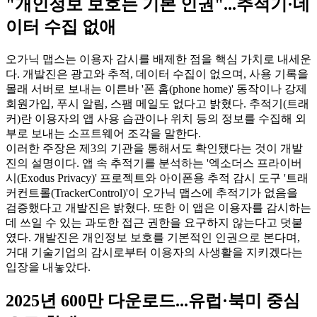
"개인정보 보호는 기본 인권"...추적기·데
이터 수집 없애
오가닉 맵스는 이용자 감시를 배제한 점을 핵심 가치로 내세운
다. 개발진은 광고와 추적, 데이터 수집이 없으며, 사용 기록을
몰래 서버로 보내는 이른바 '폰 홈(phone home)' 동작이나 강제
회원가입, 푸시 알림, 스팸 메일도 없다고 밝혔다. 추적기(트래
커)란 이용자의 앱 사용 습관이나 위치 등의 정보를 수집해 외
부로 보내는 소프트웨어 조각을 말한다.
이러한 주장은 제3의 기관을 통해서도 확인됐다는 것이 개발
진의 설명이다. 앱 속 추적기를 분석하는 '엑소더스 프라이버
시(Exodus Privacy)' 프로젝트와 아이폰용 추적 감시 도구 '트래
커컨트롤(TrackerControl)'이 오가닉 맵스에 추적기가 없음을
검증했다고 개발진은 밝혔다. 또한 이 앱은 이용자를 감시하는
데 쓰일 수 있는 과도한 접근 권한을 요구하지 않는다고 덧붙
였다. 개발진은 개인정보 보호를 기본적인 인권으로 본다며,
거대 기술기업의 감시로부터 이용자의 사생활을 지키겠다는
입장을 내놓았다.
2025년 600만 다운로드...유럽·북미 중심