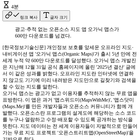
4
분
링크 복사
글자 크기
광고·추적 없는 오픈소스 지도 앱 오가닉 맵스가
600만 다운로드를 넘겼다.
[한국정보기술신문] 개인정보 보호를 앞세운 오프라인 지도·
내비게이션 앱 '오가닉 맵스(Organic Maps)'가 출시 5년 만에 전
세계 누적 약 600만 다운로드를 달성했다. 오가닉 맵스 개발진
은 지난해 12월 31일 공식 홈페이지에 올린 '2025년 결산' 글에
서 이 같은 성과를 밝혔다. 오프라인 지도란 인터넷에 연결하
지 않고도 기기에 미리 내려받은 지도만으로 길찾기와 검색을
할 수 있는 지도를 말한다.
오가닉 맵스는 광고가 없고 이용자를 추적하지 않는 무료 앱을
표방한다. 이 앱은 과거 '맵스위드미(MapsWithMe)', '맵스닷미
(Maps.Me)'를 만든 개발자들과 오픈소스 커뮤니티가 함께 개
발했다. 오픈소스란 프로그램의 설계도에 해당하는 소스 코드
를 누구나 열람하고 수정·배포할 수 있도록 공개하는 방식을
뜻한다. 지도 데이터는 전 세계 이용자들이 자발적으로 만들어
가는 무료 지도 프로젝트 '오픈스트리트맵(OpenStreetMap)'을
기반으로 한다.