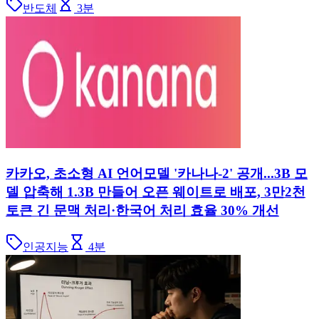
반도체
3
분
카카오, 초소형 AI 언어모델 '카나나-2' 공개...3B 모
델 압축해 1.3B 만들어 오픈 웨이트로 배포, 3만2천
토큰 긴 문맥 처리·한국어 처리 효율 30% 개선
인공지능
4
분