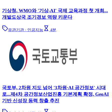
기상청, WMO와 '기상-AI' 국제 교육과정 첫 개최...
개발도상국 조기경보 역량 키운다
유관기관 · 인공지능
4
분
국토부, 2차원 지도 넘어 '3차원·AI 공간정보' 시대
로...제4차 공간정보산업진흥 기본계획 확정, GeoAI
기반 신성장 동력 창출 추진