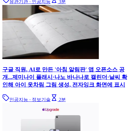
유관기관 · 인공지능
3
분
구글 직원, AI로 만든 '아침 알림판' 앱 오픈소스 공
개...제미나이 플래시·나노 바나나로 캘린더·날씨 확
인해 아이 옷차림 그림 생성, 전자잉크 화면에 표시
인공지능 · 정보기술
2
분