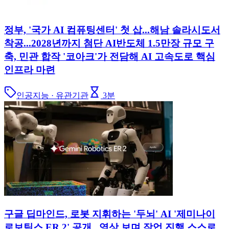
정부, '국가 AI 컴퓨팅센터' 첫 삽...해남 솔라시도서
착공...2028년까지 첨단 AI반도체 1.5만장 규모 구
축, 민관 합작 '코아크'가 전담해 AI 고속도로 핵심
인프라 마련
인공지능 · 유관기관
3
분
구글 딥마인드, 로봇 지휘하는 '두뇌' AI '제미나이
로보틱스 ER 2' 공개...영상 보며 작업 진행 스스로