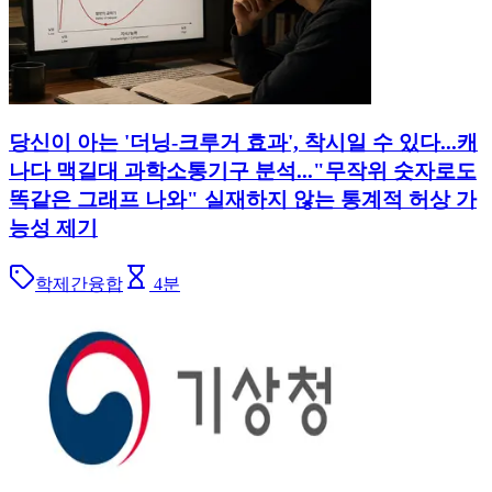
당신이 아는 '더닝-크루거 효과', 착시일 수 있다...캐
나다 맥길대 과학소통기구 분석..."무작위 숫자로도
똑같은 그래프 나와" 실재하지 않는 통계적 허상 가
능성 제기
학제간융합
4
분