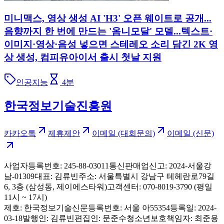
미니맥스, 영상 생성 AI 'H3' 오픈 웨이트로 공개...
음향까지 한 번에 만드는 '옴니모달' 모델...텍스트·
이미지·영상·음성 넣으면 스테레오 소리 담긴 2K 영
상 생성, 컴피유아이서 출시 첫날 지원
인공지능
4
분
한국정보기술진흥원
카카오톡
제휴제안
이메일 (대회문의)
이메일 (신문)
사업자등록번호: 245-88-03011
통신판매업신고: 2024-서울강
남-01309
대표: 김류빈
주소: 서울특별시 강남구 테헤란로79길
6, 3층 (삼성동, 제이에스타워)
고객센터: 070-8019-3790 (평일
11시 ~ 17시)
제호: 한국정보기술신문
등록번호: 서울 아55354
등록일: 2024-
03-18
발행인: 김류빈
편집인: 문준수
청소년보호책임자: 최준용