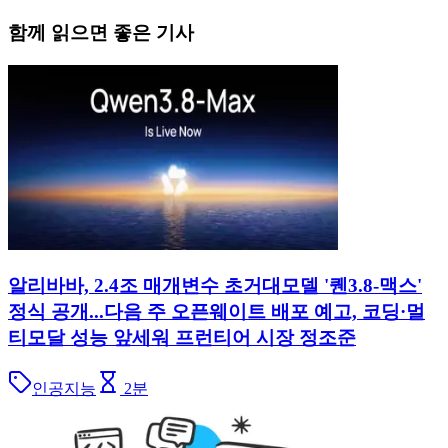
함께 읽으면 좋은 기사
알리바바, 2.4조 매개변수 초거대모델 '퀜3.8-맥스'
정식 공개...다음 주 오픈웨이트 배포 예고, 코딩·멀
티모달 성능 앞세워 프런티어 시장 정조준
인공지능
2
분