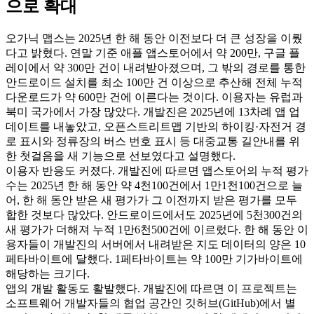
으로 확대
오가닉 맵스는 2025년 한 해 동안 이전보다 더 큰 성장을 이뤘
다고 밝혔다. 연말 기준 애플 앱스토어에서 약 200만, 구글 플
레이에서 약 300만 건이 내려받아졌으며, 그 밖의 경로를 통한
안드로이드 설치를 최소 100만 건 이상으로 추산해 전체 누적
다운로드가 약 600만 건에 이른다는 것이다. 이용자는 유럽과
북미 국가에서 가장 많았다. 개발진은 2025년에 13차례 앱 업
데이트를 내놓았고, 오픈스트리트맵 기반의 하이킹·자전거 경
로 표시와 정류장의 버스 번호 표시 등 대중교통 길안내를 위
한 첫걸음을 새 기능으로 선보였다고 설명했다.
이용자 반응도 커졌다. 개발진에 따르면 앱스토어의 누적 평가
수는 2025년 한 해 동안 약 4천100건에서 1만1천100건으로 늘
어, 한 해 동안 받은 새 평가가 그 이전까지 받은 평가를 모두
합한 것보다 많았다. 안드로이드에서도 2025년에 5천300건의
새 평가가 더해져 누적 1만6천500건에 이르렀다. 한 해 동안 이
용자들이 개발진의 서버에서 내려받은 지도 데이터의 양은 10
페타바이트에 달했다. 1페타바이트는 약 100만 기가바이트에
해당하는 크기다.
앱의 개발 활동도 활발했다. 개발진에 따르면 이 프로젝트는
소프트웨어 개발자들의 협업 공간인 깃허브(GitHub)에서 별