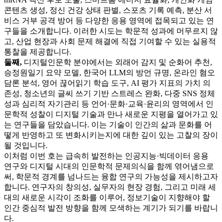
콘텐츠 생성, 정신 건강 상태 판별, 스포츠 기록 예측, 분산 서
비스 거부 공격 방어 등 다양한 응용 영역에 접목되고 있는 연
구들을 소개합니다. 이러한 시도는 학문적 성과에 머무르지 않
고, 산업 현장과 사회 문제 해결에 직접 기여할 수 있는 실용적
통찰을 제공합니다.
둘째,
디지털인문학 분야에서는 외래어 감지 및 순화어 추천,
승정원일기 요약 모델, 한국어 LLM의 방언 규명, 온라인 혐오
담론 분석, 영어 끊어읽기 학습 도구, AI 평가 지표의 가치 의
존성, 청소년의 글씨 쓰기 기반 스트레스 완화, 다중 SNS 정체
성과 심리적 자기관리 등 언어·문화·교육·윤리의 영역에서 인
문학적 성찰이 디지털 기술과 만나 새로운 지평을 열어가고 있
는 연구들을 담았습니다. 이는 기술이 인간의 삶과 문화를 어
떻게 반영하고 또 변화시키는지에 대한 깊이 있는 고찰의 장이
될 것입니다.
이처럼 이번 호는 급속히 발전하는 인공지능·빅데이터 응용
연구와 디지털 시대의 인문학적 문제의식을 함께 엮어냄으로
써, 학문적 경계를 넘나드는 융합 연구의 가능성을 제시하고자
합니다. 연구자의 창의성, 실무자의 현장 경험, 그리고 미래 세
대의 새로운 시각이 조화를 이루어, 정보기술이 지향해야 할
인간 중심적 발전 방향을 함께 모색하는 계기가 되기를 바랍니
다.