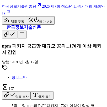
한국정보기술진흥원
2026 제7회 청소년 IT경시대회 개최안
내
RSS 구독
테마 변경
npm 패키지 공급망 대규모 공격...170개 이상 패키
지 감염
발행:
2026년 5월 12일
정보보안
1
분
링크 복사
글자 크기
5월 11일 npm과 PyPI 패키지 170개 이상이 악성 코