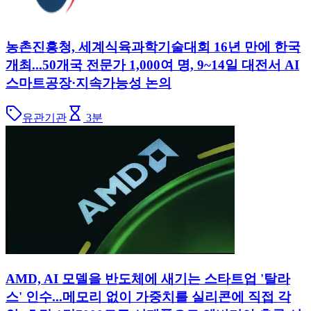
농촌진흥청, 세계식육과학기술대회 16년 만에 한국
개최...50개국 전문가 1,000여 명, 9~14일 대전서 AI
스마트공장·지속가능성 논의
유관기관
3
분
AMD, AI 모델을 반도체에 새기는 스타트업 '탈라
스' 인수...메모리 없이 가중치를 실리콘에 직접 각