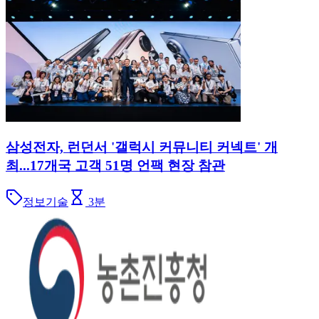
삼성전자, 런던서 '갤럭시 커뮤니티 커넥트' 개
최...17개국 고객 51명 언팩 현장 참관
정보기술
3
분