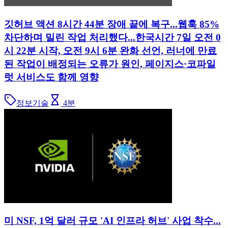
깃허브 액션 8시간 44분 장애 끝에 복구...웹훅 85%
차단하며 밀린 작업 처리했다...한국시간 7일 오전 0
시 22분 시작, 오전 9시 6분 완화 선언, 러너에 만료
된 작업이 배정되는 오류가 원인, 페이지스·코파일
럿 서비스도 함께 영향
정보기술
4
분
미 NSF, 1억 달러 규모 'AI 인프라 허브' 사업 착수...