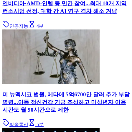
엔비디아·AMD·인텔 등 민간 참여...최대 10개 지역
컨소시엄 선정, 대학 간 AI 연구 격차 해소 겨냥
인공지능
4
분
미 뉴멕시코 법원, 메타에 5억6700만 달러 추가 부담
명령...아동 정신건강 기금 조성하고 미성년자 이용
시간도 월 90시간으로 제한
방송통신
5
분