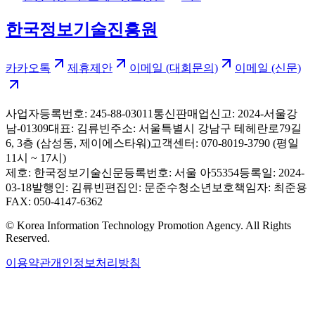
한국정보기술진흥원
카카오톡
제휴제안
이메일 (대회문의)
이메일 (신문)
사업자등록번호: 245-88-03011
통신판매업신고: 2024-서울강
남-01309
대표: 김류빈
주소: 서울특별시 강남구 테헤란로79길
6, 3층 (삼성동, 제이에스타워)
고객센터: 070-8019-3790 (평일
11시 ~ 17시)
제호: 한국정보기술신문
등록번호: 서울 아55354
등록일: 2024-
03-18
발행인: 김류빈
편집인: 문준수
청소년보호책임자: 최준용
FAX: 050-4147-6362
© Korea Information Technology Promotion Agency. All Rights
Reserved.
이용약관
개인정보처리방침