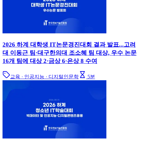
2026 하계 대학생 IT논문경진대회 결과 발표...고려
대 이동근 팀·대구한의대 조소혜 팀 대상, 우수 논문
16개 팀에 대상 2·금상 6·은상 8 수여
교육 · 인공지능 · 디지털인문학
5
분