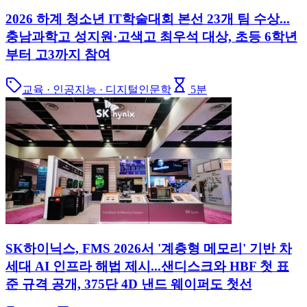
2026 하계 청소년 IT학술대회 본선 23개 팀 수상...
충남과학고 성지원·고색고 최우석 대상, 초등 6학년
부터 고3까지 참여
교육 · 인공지능 · 디지털인문학
5
분
SK하이닉스, FMS 2026서 '계층형 메모리' 기반 차
세대 AI 인프라 해법 제시...샌디스크와 HBF 첫 표
준 규격 공개, 375단 4D 낸드 웨이퍼도 첫선