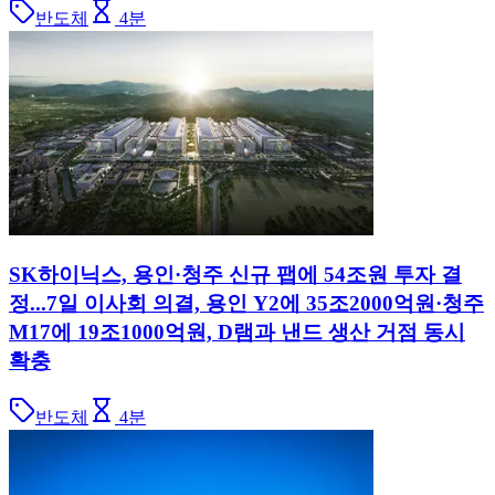
반도체
4
분
SK하이닉스, 용인·청주 신규 팹에 54조원 투자 결
정...7일 이사회 의결, 용인 Y2에 35조2000억원·청주
M17에 19조1000억원, D램과 낸드 생산 거점 동시
확충
반도체
4
분