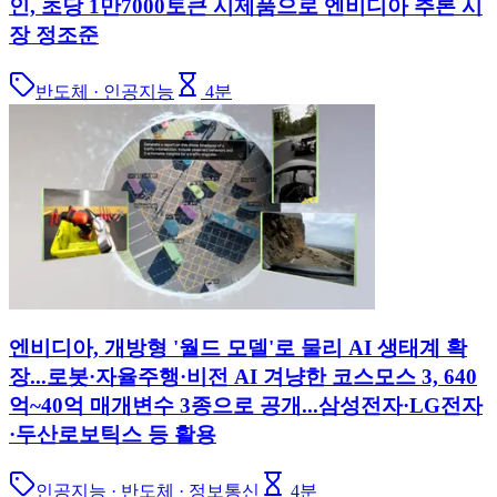
인, 초당 1만7000토큰 시제품으로 엔비디아 추론 시
장 정조준
반도체 · 인공지능
4
분
엔비디아, 개방형 '월드 모델'로 물리 AI 생태계 확
장...로봇·자율주행·비전 AI 겨냥한 코스모스 3, 640
억~40억 매개변수 3종으로 공개...삼성전자·LG전자
·두산로보틱스 등 활용
인공지능 · 반도체 · 정보통신
4
분