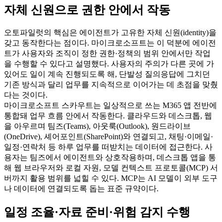
자체 신원으로 권한 안에서 작동
오토파일럿의 핵심은 에이전트가 고유한 자체 신원(identity)을
갖고 동작한다는 점이다. 마이크로소프트는 이 덕분에 에이전
트가 사용자와 조직이 정한 권한·정책의 범위 안에서만 작업
을 수행할 수 있다고 설명했다. 사용자의 주의가 다른 곳에 가
있어도 일이 계속 진행되도록 해, 단발성 질의응답에 그치던
기존 방식과 달리 업무를 지속적으로 이어가는 데 초점을 맞췄
다는 것이다.
마이크로소프트 스카우트는 일상적으로 쓰는 M365 앱 전반에
통합돼 업무 흐름 안에서 작동한다. 클라우드와 데스크톱, 웹
을 아우르며 팀즈(Teams), 아웃룩(Outlook), 원드라이브
(OneDrive), 셰어포인트(SharePoint)와 연결되고, 채팅·이메일·
일정·연락처 등 하루 업무를 떠받치는 데이터에 접근한다. 사
용자는 팀즈에서 에이전트와 상호작용하며, 데스크톱 앱을 통
해 웹 브라우저와 로컬 자원, 모델 컨텍스트 프로토콜(MCP) 서
버까지 활용 범위를 넓힐 수 있다. MCP는 AI 모델이 외부 도구
나 데이터에 연결되도록 돕는 표준 규약이다.
일정 조율·자료 준비·위험 감지 수행