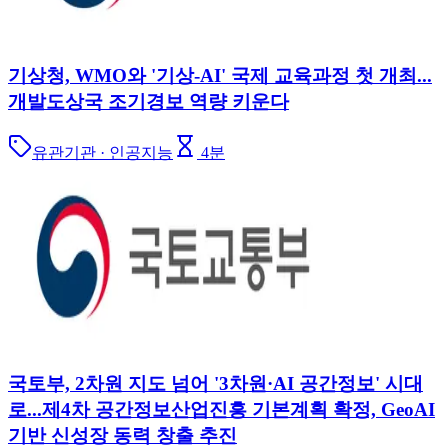
기상청, WMO와 '기상-AI' 국제 교육과정 첫 개최...
개발도상국 조기경보 역량 키운다
유관기관 · 인공지능
4
분
국토부, 2차원 지도 넘어 '3차원·AI 공간정보' 시대
로...제4차 공간정보산업진흥 기본계획 확정, GeoAI
기반 신성장 동력 창출 추진