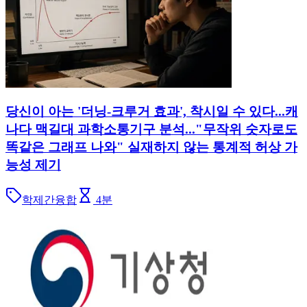
당신이 아는 '더닝-크루거 효과', 착시일 수 있다...캐
나다 맥길대 과학소통기구 분석..."무작위 숫자로도
똑같은 그래프 나와" 실재하지 않는 통계적 허상 가
능성 제기
학제간융합
4
분