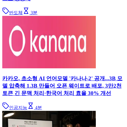
반도체
3
분
카카오, 초소형 AI 언어모델 '카나나-2' 공개...3B 모
델 압축해 1.3B 만들어 오픈 웨이트로 배포, 3만2천
토큰 긴 문맥 처리·한국어 처리 효율 30% 개선
인공지능
4
분