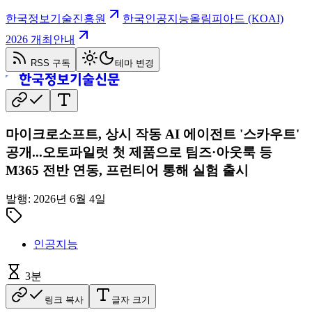
한국정보기술진흥원
한국인공지능올림피아드 (KOAI)
2026 개최안내
RSS 구독
테마 변경
마이크로소프트, 상시 작동 AI 에이전트 '스카우트'
공개...오토파일럿 첫 제품으로 팀즈·아웃룩 등
M365 전반 연동, 프런티어 통해 실험 출시
발행:
2026년 6월 4일
인공지능
3
분
링크 복사
글자 크기