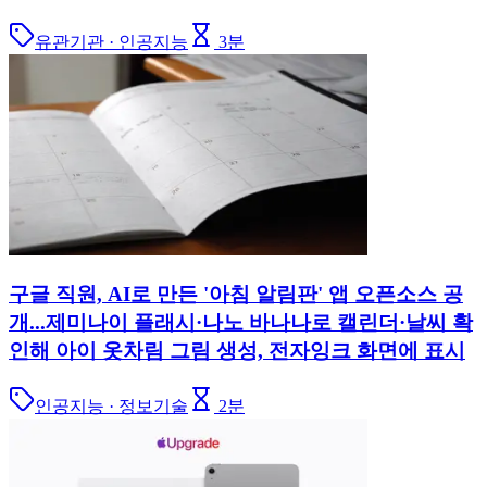
유관기관 · 인공지능
3
분
구글 직원, AI로 만든 '아침 알림판' 앱 오픈소스 공
개...제미나이 플래시·나노 바나나로 캘린더·날씨 확
인해 아이 옷차림 그림 생성, 전자잉크 화면에 표시
인공지능 · 정보기술
2
분