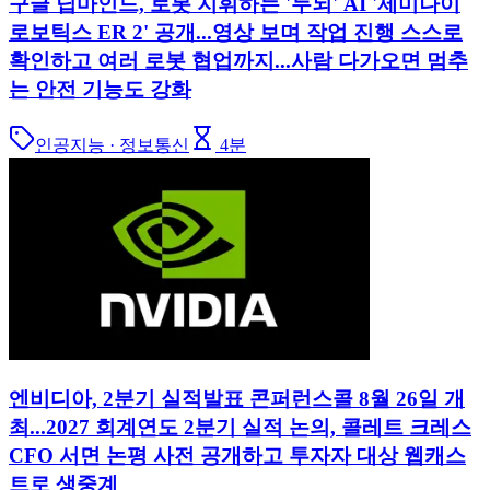
구글 딥마인드, 로봇 지휘하는 '두뇌' AI '제미나이
로보틱스 ER 2' 공개...영상 보며 작업 진행 스스로
확인하고 여러 로봇 협업까지...사람 다가오면 멈추
는 안전 기능도 강화
인공지능 · 정보통신
4
분
엔비디아, 2분기 실적발표 콘퍼런스콜 8월 26일 개
최...2027 회계연도 2분기 실적 논의, 콜레트 크레스
CFO 서면 논평 사전 공개하고 투자자 대상 웹캐스
트로 생중계