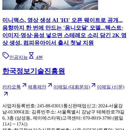
미니맥스, 영상 생성 AI 'H3' 오픈 웨이트로 공개...
음향까지 한 번에 만드는 '옴니모달' 모델...텍스트·
이미지·영상·음성 넣으면 스테레오 소리 담긴 2K 영
상 생성, 컴피유아이서 출시 첫날 지원
인공지능
4
분
한국정보기술진흥원
카카오톡
제휴제안
이메일 (대회문의)
이메일 (신문)
사업자등록번호: 245-88-03011
통신판매업신고: 2024-서울강
남-01309
대표: 김류빈
주소: 서울특별시 강남구 테헤란로79길
6, 3층 (삼성동, 제이에스타워)
고객센터: 070-8019-3790 (평일
11시 ~ 17시)