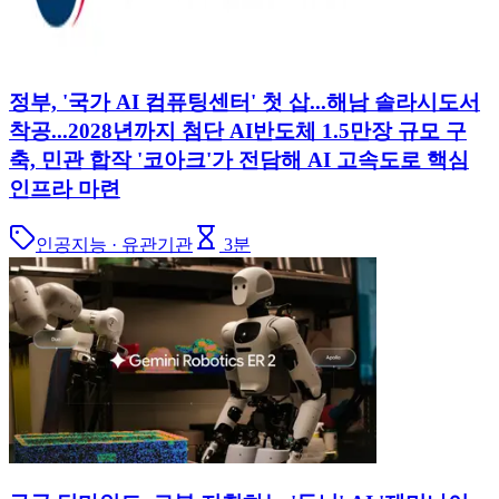
정부, '국가 AI 컴퓨팅센터' 첫 삽...해남 솔라시도서
착공...2028년까지 첨단 AI반도체 1.5만장 규모 구
축, 민관 합작 '코아크'가 전담해 AI 고속도로 핵심
인프라 마련
인공지능 · 유관기관
3
분