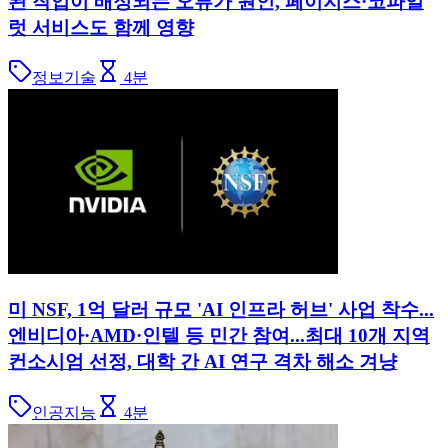
된 작업이 배정되는 오류가 원인, 페이지스·코파일
럿 서비스도 함께 영향
정보기술
4
분
미 NSF, 1억 달러 규모 'AI 인프라 허브' 사업 착수...
엔비디아·AMD·인텔 등 민간 참여...최대 10개 지역
컨소시엄 선정, 대학 간 AI 연구 격차 해소 겨냥
인공지능
4
분