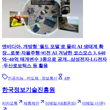
엔비디아, 개방형 '월드 모델'로 물리 AI 생태계 확
장...로봇·자율주행·비전 AI 겨냥한 코스모스 3, 640
억~40억 매개변수 3종으로 공개...삼성전자·LG전자
·두산로보틱스 등 활용
인공지능 · 반도체 · 정보통신
4
분
한국정보기술진흥원
카카오톡
제휴제안
이메일 (대회문의)
이메일 (신문)