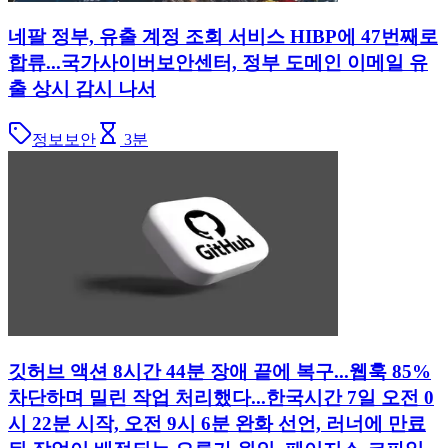
네팔 정부, 유출 계정 조회 서비스 HIBP에 47번째로
합류...국가사이버보안센터, 정부 도메인 이메일 유
출 상시 감시 나서
정보보안
3
분
깃허브 액션 8시간 44분 장애 끝에 복구...웹훅 85%
차단하며 밀린 작업 처리했다...한국시간 7일 오전 0
시 22분 시작, 오전 9시 6분 완화 선언, 러너에 만료