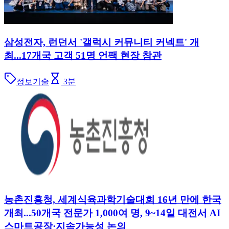
삼성전자, 런던서 '갤럭시 커뮤니티 커넥트' 개
최...17개국 고객 51명 언팩 현장 참관
정보기술
3
분
농촌진흥청, 세계식육과학기술대회 16년 만에 한국
개최...50개국 전문가 1,000여 명, 9~14일 대전서 AI
스마트공장·지속가능성 논의