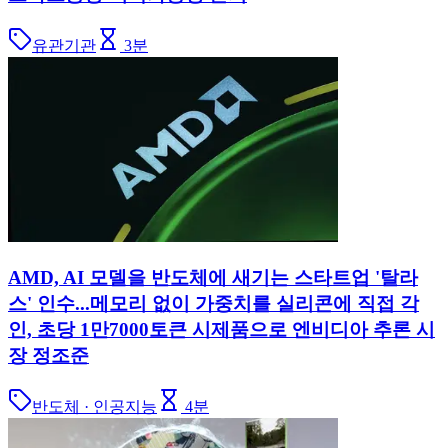
유관기관
3
분
AMD, AI 모델을 반도체에 새기는 스타트업 '탈라
스' 인수...메모리 없이 가중치를 실리콘에 직접 각
인, 초당 1만7000토큰 시제품으로 엔비디아 추론 시
장 정조준
반도체 · 인공지능
4
분