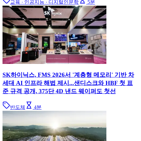
교육 · 인공지능 · 디지털인문학
5
분
SK하이닉스, FMS 2026서 '계층형 메모리' 기반 차
세대 AI 인프라 해법 제시...샌디스크와 HBF 첫 표
준 규격 공개, 375단 4D 낸드 웨이퍼도 첫선
반도체
4
분