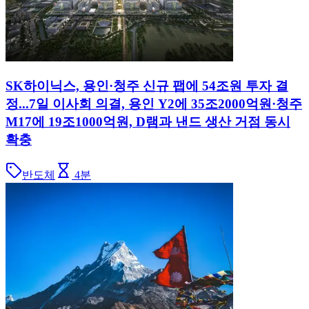
SK하이닉스, 용인·청주 신규 팹에 54조원 투자 결
정...7일 이사회 의결, 용인 Y2에 35조2000억원·청주
M17에 19조1000억원, D램과 낸드 생산 거점 동시
확충
반도체
4
분