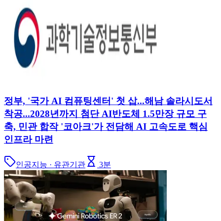
정부, '국가 AI 컴퓨팅센터' 첫 삽...해남 솔라시도서
착공...2028년까지 첨단 AI반도체 1.5만장 규모 구
축, 민관 합작 '코아크'가 전담해 AI 고속도로 핵심
인프라 마련
인공지능 · 유관기관
3
분