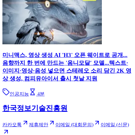
미니맥스, 영상 생성 AI 'H3' 오픈 웨이트로 공개...
음향까지 한 번에 만드는 '옴니모달' 모델...텍스트·
이미지·영상·음성 넣으면 스테레오 소리 담긴 2K 영
상 생성, 컴피유아이서 출시 첫날 지원
인공지능
4
분
한국정보기술진흥원
카카오톡
제휴제안
이메일 (대회문의)
이메일 (신문)