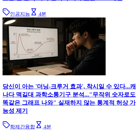
인공지능
4
분
당신이 아는 '더닝-크루거 효과', 착시일 수 있다...캐
나다 맥길대 과학소통기구 분석..."무작위 숫자로도
똑같은 그래프 나와" 실재하지 않는 통계적 허상 가
능성 제기
학제간융합
4
분