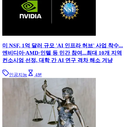
미 NSF, 1억 달러 규모 'AI 인프라 허브' 사업 착수...
엔비디아·AMD·인텔 등 민간 참여...최대 10개 지역
컨소시엄 선정, 대학 간 AI 연구 격차 해소 겨냥
인공지능
4
분