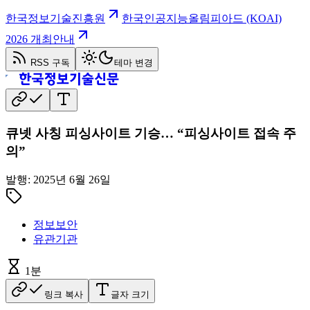
한국정보기술진흥원
한국인공지능올림피아드 (KOAI)
2026 개최안내
RSS 구독
테마 변경
큐넷 사칭 피싱사이트 기승… “피싱사이트 접속 주
의”
발행:
2025년 6월 26일
정보보안
유관기관
1
분
링크 복사
글자 크기