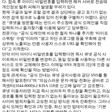
다. 접속 후 아이디·비밀번호를 입력하면 해커 서버로 전송돼
개인정보 탈취 피해가 발생할 우려가 있다.
현재 구글과 일부 포털 검색 결과 상단에는 광고 표기가 없는
자연 검색 링크로 노출돼 있어 진위를 구별하기 어렵다. 공단
은 “큐넷을 방문할 때는 반드시 주소창에 공식 도메인을 직접
입력하거나 즐겨찾기를 이용해 달라”고 당부했다.
전문가는 “공식 도메인에 비슷한 철자 하나를 추가한 ‘타이포
스쿼팅’ 수법”이라며 “광고 차단 프로그램 등을 우회해 검색
상위에 노출되는 만큼 사용자 스스로 URL을 확인해야 한
다”고 지적한다.
만약 이미 아이디·비밀번호를 입력했다면 즉시 큐넷 공식 사
이트에서 비밀번호를 변경하고, 동일 정보를 사용하는 다른 서
비스도 모두 교체해야 한다. 이메일·SNS 계정의 2단계 인증 설
정도 피해 확산을 막는 방법이다.
업계 관계자는 “공식 안내는 큐넷 공지사항과 공단 SNS를 통
해서만 발표한다”며 “의심스러운 문자·메일·전화는 곧바로 고
객센터(1644-8000)나 KISA 118로 신고해 달라”고 강조했다.
큐넷 이용자라면 지금 즉시 브라우저 주소창을 확인하고, 의심
경로를 통해 입력한 정보가 없는지 돌아보는 점검이 필요하다.
사이버 범죄자들의 교묘한 피싱 방식은 계속 진화한다. 그러나
공식 도메인 확인과 2차 인증, 최신 보안 업데이트라는 ‘기본
수칙’만 지켜도 상당수 피해를 예방할 수 있다.