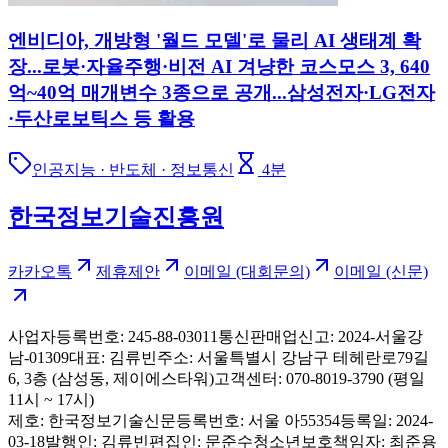
엔비디아, 개방형 '월드 모델'로 물리 AI 생태계 확
장...로봇·자율주행·비전 AI 겨냥한 코스모스 3, 640
억~40억 매개변수 3종으로 공개...삼성전자·LG전자
·두산로보틱스 등 활용
인공지능 · 반도체 · 정보통신
4
분
한국정보기술진흥원
카카오톡
제휴제안
이메일 (대회문의)
이메일 (신문)
사업자등록번호: 245-88-03011
통신판매업신고: 2024-서울강
남-01309
대표: 김류빈
주소: 서울특별시 강남구 테헤란로79길
6, 3층 (삼성동, 제이에스타워)
고객센터: 070-8019-3790 (평일
11시 ~ 17시)
제호: 한국정보기술신문
등록번호: 서울 아55354
등록일: 2024-
03-18
발행인: 김류빈
편집인: 문준수
청소년보호책임자: 최준용