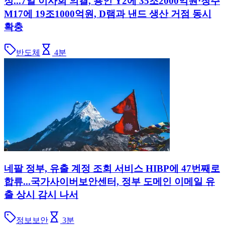
정...7일 이사회 의결, 용인 Y2에 35조2000억원·청주
M17에 19조1000억원, D램과 낸드 생산 거점 동시
확충
반도체
4
분
네팔 정부, 유출 계정 조회 서비스 HIBP에 47번째로
합류...국가사이버보안센터, 정부 도메인 이메일 유
출 상시 감시 나서
정보보안
3
분