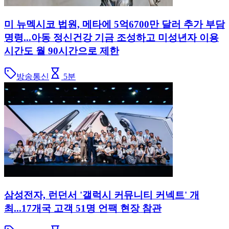
미 뉴멕시코 법원, 메타에 5억6700만 달러 추가 부담
명령...아동 정신건강 기금 조성하고 미성년자 이용
시간도 월 90시간으로 제한
방송통신
5
분
삼성전자, 런던서 '갤럭시 커뮤니티 커넥트' 개
최...17개국 고객 51명 언팩 현장 참관