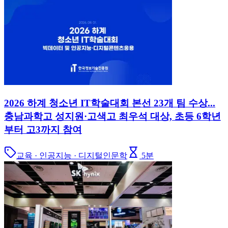
2026 하계 청소년 IT학술대회 본선 23개 팀 수상...
충남과학고 성지원·고색고 최우석 대상, 초등 6학년
부터 고3까지 참여
교육 · 인공지능 · 디지털인문학
5
분