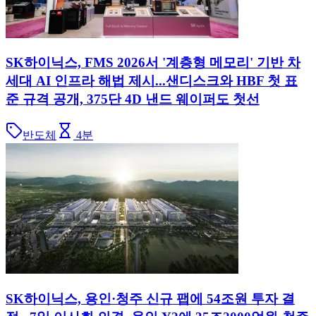
SK하이닉스, FMS 2026서 '계층형 메모리' 기반 차
세대 AI 인프라 해법 제시...샌디스크와 HBF 첫 표
준 규격 공개, 375단 4D 낸드 웨이퍼도 첫선
반도체
4
분
SK하이닉스, 용인·청주 신규 팹에 54조원 투자 결