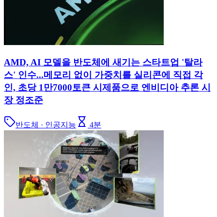
AMD, AI 모델을 반도체에 새기는 스타트업 '탈라
스' 인수...메모리 없이 가중치를 실리콘에 직접 각
인, 초당 1만7000토큰 시제품으로 엔비디아 추론 시
장 정조준
반도체 · 인공지능
4
분