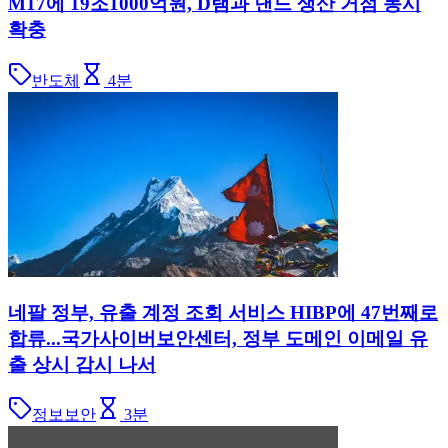
M17에 19조1000억원, D램과 낸드 생산 거점 동시
확충
반도체
4
분
네팔 정부, 유출 계정 조회 서비스 HIBP에 47번째로
합류...국가사이버보안센터, 정부 도메인 이메일 유
출 상시 감시 나서
정보보안
3
분