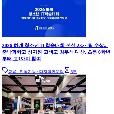
2026 하계 청소년 IT학술대회 본선 23개 팀 수상...
충남과학고 성지원·고색고 최우석 대상, 초등 6학년
부터 고3까지 참여
교육 · 인공지능 · 디지털인문학
5
분