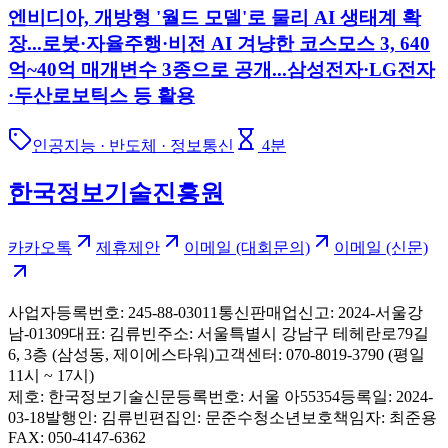
엔비디아, 개방형 '월드 모델'로 물리 AI 생태계 확
장...로봇·자율주행·비전 AI 겨냥한 코스모스 3, 640
억~40억 매개변수 3종으로 공개...삼성전자·LG전자
·두산로보틱스 등 활용
인공지능 · 반도체 · 정보통신
4
분
한국정보기술진흥원
카카오톡
제휴제안
이메일 (대회문의)
이메일 (신문)
사업자등록번호: 245-88-03011
통신판매업신고: 2024-서울강
남-01309
대표: 김류빈
주소: 서울특별시 강남구 테헤란로79길
6, 3층 (삼성동, 제이에스타워)
고객센터: 070-8019-3790 (평일
11시 ~ 17시)
제호: 한국정보기술신문
등록번호: 서울 아55354
등록일: 2024-
03-18
발행인: 김류빈
편집인: 문준수
청소년보호책임자: 최준용
FAX: 050-4147-6362