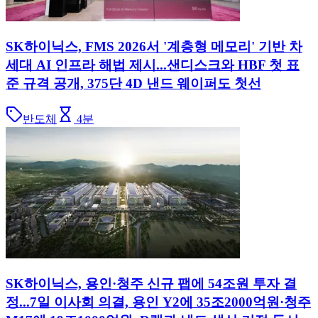
SK하이닉스, FMS 2026서 '계층형 메모리' 기반 차
세대 AI 인프라 해법 제시...샌디스크와 HBF 첫 표
준 규격 공개, 375단 4D 낸드 웨이퍼도 첫선
반도체
4
분
SK하이닉스, 용인·청주 신규 팹에 54조원 투자 결
정...7일 이사회 의결, 용인 Y2에 35조2000억원·청주