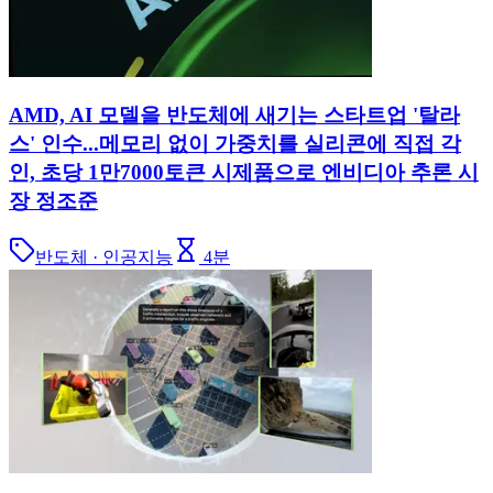
AMD, AI 모델을 반도체에 새기는 스타트업 '탈라
스' 인수...메모리 없이 가중치를 실리콘에 직접 각
인, 초당 1만7000토큰 시제품으로 엔비디아 추론 시
장 정조준
반도체 · 인공지능
4
분