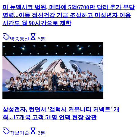
미 뉴멕시코 법원, 메타에 5억6700만 달러 추가 부담
명령...아동 정신건강 기금 조성하고 미성년자 이용
시간도 월 90시간으로 제한
방송통신
5
분
삼성전자, 런던서 '갤럭시 커뮤니티 커넥트' 개
최...17개국 고객 51명 언팩 현장 참관
정보기술
3
분